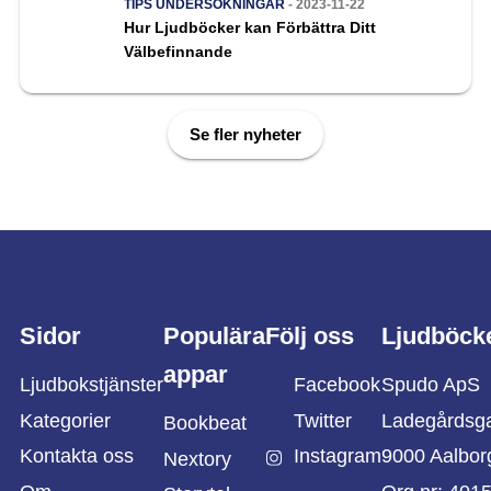
TIPS
UNDERSÖKNINGAR
- 2023-11-22
Hur Ljudböcker kan Förbättra Ditt
Välbefinnande
Se fler nyheter
Sidor
Populära
Följ oss
Ljudböck
appar
Ljudbokstjänster
Facebook
Spudo ApS
Kategorier
Twitter
Ladegårdsg
Bookbeat
Kontakta oss
Instagram
9000 Aalbor
Nextory