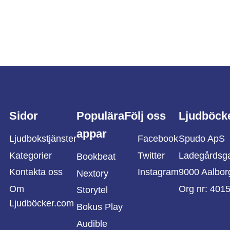
Sidor
Populära
Följ oss
Ljudböck
appar
Ljudbokstjänster
Facebook
Spudo ApS
Kategorier
Twitter
Ladegårdsg
Bookbeat
Kontakta oss
Instagram
9000 Aalbor
Nextory
Om
Org nr: 401
Storytel
Ljudböcker.com
Bokus Play
Audible