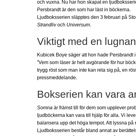
och vuxna. Nu har hon skapat en ljudboksserie
Persbrandt är den som har läst in böckerna.
Ljudboksserien släpptes den 3 februari på Stor
Strandliv
och
Universum
.
Viktigt med en lugnan
Kubicek Boye säger att hon hade Persbrandt i
”Vem som läser är helt avgörande för hur böc
trygg röst som man inte kan reta sig på, en rös
pressmeddelande.
Bokserien kan vara an
Somna
är främst till för dem som upplever pro
ljudböckerna kan vara till hjälp för alla. Vi leve
balansera upp det höga tempot. Att lyssna på 
Ljudboksserien består bland annat av berättelser