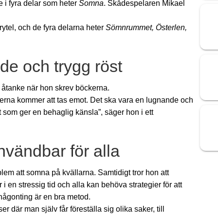
 i fyra delar som heter
Somna
. Skådespelaren Mikael
ytel, och de fyra delarna heter
Sömnrummet, Österlen,
de och trygg röst
 åtanke när hon skrev böckerna.
kerna kommer att tas emot. Det ska vara en lugnande och
t som ger en behaglig känsla”, säger hon i ett
vändbar för alla
blem att somna på kvällarna. Samtidigt tror hon att
r i en stressig tid och alla kan behöva strategier för att
någonting är en bra metod.
 där man själv får föreställa sig olika saker, till