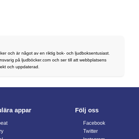
ker och är något av en riktig bok- och ljudboksentusiast.
svarig på ljudböcker.com och ser till att webbplatsens
rrekt och uppdaterad.
lära appar
Följ oss
eat
Facebook
ry
Twitter