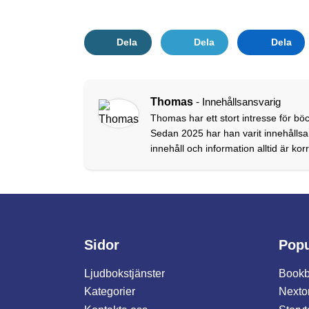
Dela
Dela
Dela
Thomas
- Innehållsansvarig
Thomas har ett stort intresse för böc
Sedan 2025 har han varit innehållsan
innehåll och information alltid är ko
Sidor
Popu
Ljudbokstjänster
Bookb
Kategorier
Nexto