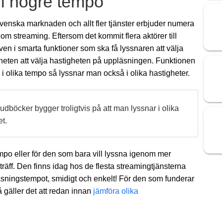
 i högre tempo
 svenska marknaden och allt fler tjänster erbjuder numera
nom streaming. Eftersom det kommit flera aktörer till
en i smarta funktioner som ska få lyssnaren att välja
gheten att välja hastigheten på uppläsningen. Funktionen
er i olika tempo så lyssnar man också i olika hastigheter.
dböcker bygger troligtvis på att man lyssnar i olika
et.
empo eller för den som bara vill lyssna igenom mer
lträff. Den finns idag hos de flesta streamingtjänsterna
äsningstempot, smidigt och enkelt! För den som funderar
 gäller det att redan innan
jämföra olika