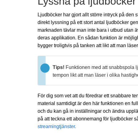
Lyssna på ljudböcker
Ljudböcker har gjort allt större intryck på den
direkt lyssning på ett stort antal ljudböcker ge
marknaden tävlar man inte bara i utbud utan äv
deras applikation. En sådan funktion är möjli
bygger troligtvis på tanken att likt att man läs
Tips!
Funktionen med att snabbspola lju
tempon likt att man läser i olika hastigh
För dig som vet att du föredrar ett snabbare t
material samtidigt är den här funktionen en ful
och du kan gå in inställningar och ändra uppl
på att teckna ett abonnemang för ljudböcker så
streamingtjänster.