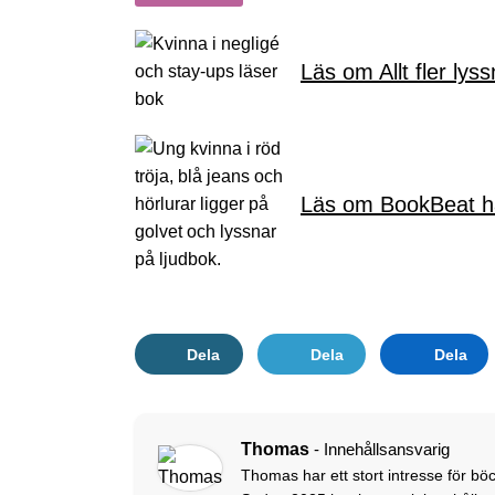
Läs om Allt fler lys
Läs om BookBeat ha
Dela
Dela
Dela
Thomas
- Innehållsansvarig
Thomas har ett stort intresse för böc