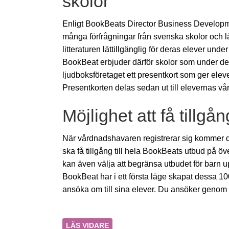
skolor
Enligt BookBeats Director Business Development
många förfrågningar från svenska skolor och l
litteraturen lättillgänglig för deras elever und
BookBeat erbjuder därför skolor som under de 
ljudboksföretaget ett presentkort som ger elev
Presentkorten delas sedan ut till elevernas vå
Möjlighet att få tillgå
När vårdnadshavaren registrerar sig kommer det
ska få tillgång till hela BookBeats utbud på 
kan även välja att begränsa utbudet för barn upp
BookBeat har i ett första läge skapat dessa 1
ansöka om till sina elever. Du ansöker geno
LÄS VIDARE