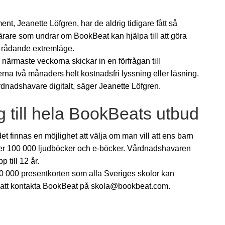
, Jeanette Löfgren, har de aldrig tidigare fått så
ärare som undrar om BookBeat kan hjälpa till att göra
er rådande extremläge.
närmaste veckorna skickar in en förfrågan till
erna två månaders helt kostnadsfri lyssning eller läsning.
rdnadshavare digitalt, säger Jeanette Löfgren.
ng till hela BookBeats utbud
 finnas en möjlighet att välja om man vill att ens barn
över 100 000 ljudböcker och e-böcker. Vårdnadshavaren
 till 12 år.
00 000 presentkorten som alla Sveriges skolor kan
m att kontakta BookBeat på skola@bookbeat.com.