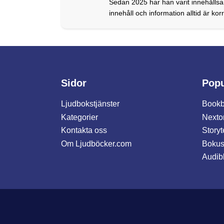
Sedan 2025 har han varit innehållsan
innehåll och information alltid är ko
Sidor
Popu
Ljudbokstjänster
Bookb
Kategorier
Nexto
Kontakta oss
Storyt
Om Ljudböcker.com
Bokus
Audib