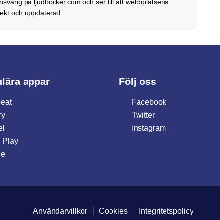
svarig på ljudböcker.com och ser till att webbplatsens
rrekt och uppdaterad.
lära appar
Följ oss
eat
Facebook
ry
Twitter
el
Instagram
 Play
le
Användarvillkor
Cookies
Integritetspolicy