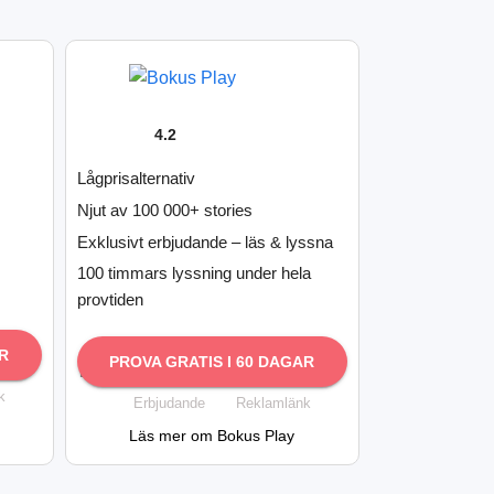
4.2
Lågprisalternativ
Njut av 100 000+ stories
Exklusivt erbjudande – läs & lyssna
100 timmars lyssning under hela
provtiden
R
PROVA GRATIS I 60 DAGAR
k
Erbjudande
Reklamlänk
Läs mer om Bokus Play