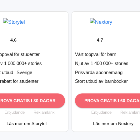
4.6
4.7
toppval för studenter
Vårt toppval för barn
av 1 000 000+ stories
Njut av 1 400 000+ stories
t utbud i Sverige
Prisvärda abonnemang
rabatt för studenter
Stort utbud av barnböcker
PROVA GRATIS I 30 DAGAR
PROVA GRATIS I 60 DAGA
Erbjudande
Reklamlänk
Erbjudande
Reklamlän
Läs mer om Storytel
Läs mer om Nextory