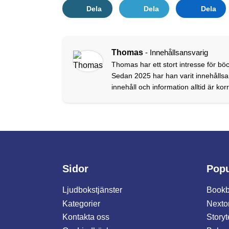
Dela
Dela
Dela
Thomas
- Innehållsansvarig
Thomas har ett stort intresse för böc
Sedan 2025 har han varit innehållsan
innehåll och information alltid är ko
Sidor
Popu
Ljudbokstjänster
Bookb
Kategorier
Nexto
Kontakta oss
Storyt