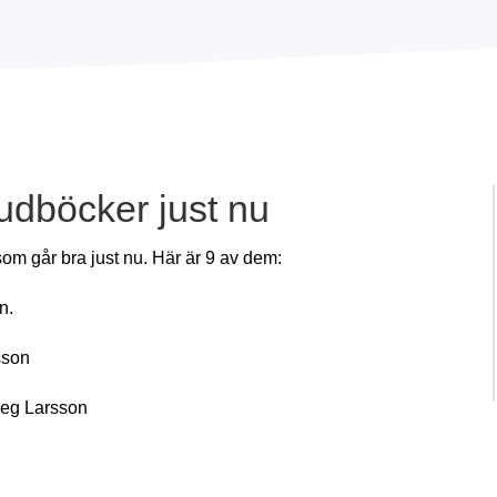
udböcker just nu
om går bra just nu. Här är 9 av dem:
n.
sson
tieg Larsson