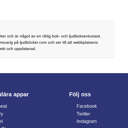
ker och är något av en riktig bok- och ljudboksentusiast.
svarig på ljudböcker.com och ser till att webbplatsens
rrekt och uppdaterad.
lära appar
Följ oss
eat
Facebook
ry
Twitter
el
Instagram