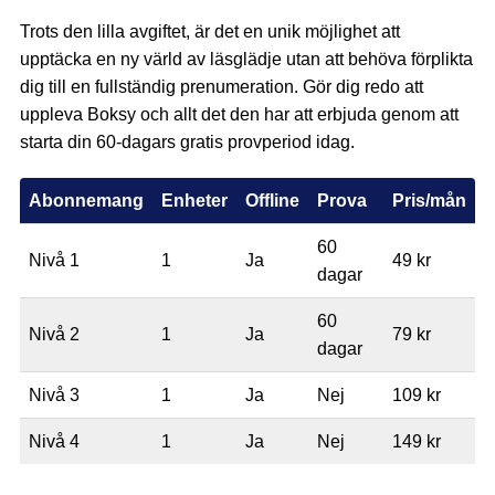
Trots den lilla avgiftet, är det en unik möjlighet att
upptäcka en ny värld av läsglädje utan att behöva förplikta
dig till en fullständig prenumeration. Gör dig redo att
uppleva Boksy och allt det den har att erbjuda genom att
starta din 60-dagars gratis provperiod idag.
Abonnemang
Enheter
Offline
Prova
Pris/mån
60
Nivå 1
1
Ja
49 kr
dagar
60
Nivå 2
1
Ja
79 kr
dagar
Nivå 3
1
Ja
Nej
109 kr
Nivå 4
1
Ja
Nej
149 kr