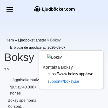
Hem
»
Ljudbokstjänster
»
Boksy
Erbjudande uppdaterat:
2026-08-07
Boksy
Kontakta Boksy
3.5
https://www.boksy.app/swe
Lågprisalternativ
support@boksy.se
Njut av 40 000+
stories
Boksy spelhörna:
Korsord,