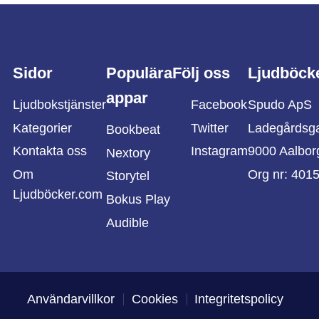
Sidor
Populära
Följ oss
Ljudböck
appar
Ljudbokstjänster
Facebook
Spudo ApS
Kategorier
Twitter
Ladegårdsg
Bookbeat
Kontakta oss
Instagram
9000 Aalbor
Nextory
Om
Org nr: 401
Storytel
Ljudböcker.com
Bokus Play
Audible
Användarvillkor
Cookies
Integritetspolicy