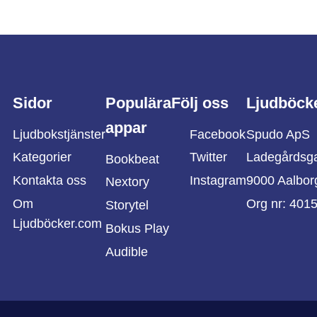
Sidor
Populära
Följ oss
Ljudböck
appar
Ljudbokstjänster
Facebook
Spudo ApS
Kategorier
Twitter
Ladegårdsg
Bookbeat
Kontakta oss
Instagram
9000 Aalbor
Nextory
Om
Org nr: 401
Storytel
Ljudböcker.com
Bokus Play
Audible