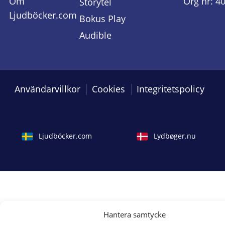
Om
Org nr: 4
Storytel
Ljudböcker.com
Bokus Play
Audible
Användarvillkor
Cookies
Integritetspolicy
Ljudböcker.com
Lydbøger.nu
Hantera samtycke