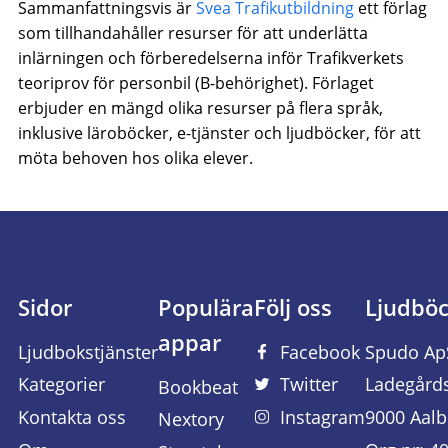
Sammanfattningsvis är
Svea Trafikutbildning
ett förlag
som tillhandahåller resurser för att underlätta
inlärningen och förberedelserna inför Trafikverkets
teoriprov för personbil (B-behörighet). Förlaget
erbjuder en mängd olika resurser på flera språk,
inklusive läroböcker, e-tjänster och ljudböcker, för att
möta behoven hos olika elever.
Sidor
Populära
Följ oss
Ljudbö
appar
Ljudbokstjänster
Facebook
Spudo Ap
Kategorier
Twitter
Ladegård
Bookbeat
Kontakta oss
Instagram
9000 Aalb
Nextory