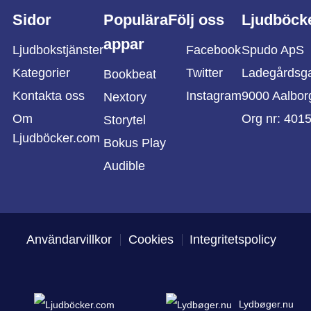
Sidor
Populära
Följ oss
Ljudböck
appar
Ljudbokstjänster
Facebook
Spudo ApS
Kategorier
Twitter
Ladegårdsg
Bookbeat
Kontakta oss
Instagram
9000 Aalbor
Nextory
Om
Org nr: 401
Storytel
Ljudböcker.com
Bokus Play
Audible
Användarvillkor
Cookies
Integritetspolicy
Lydbøger.nu