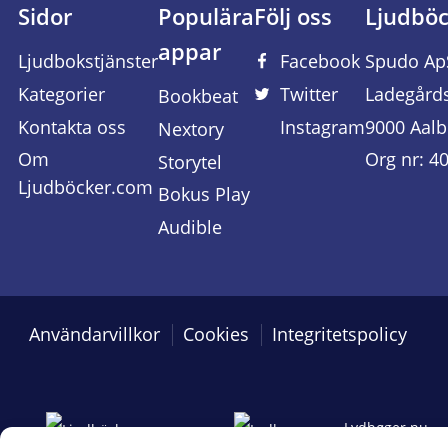
Sidor
Populära
Följ oss
Ljudbö
appar
Ljudbokstjänster
Facebook
Spudo Ap
Kategorier
Twitter
Ladegård
Bookbeat
Kontakta oss
Instagram
9000 Aalb
Nextory
Om
Org nr: 4
Storytel
Ljudböcker.com
Bokus Play
Audible
Användarvillkor
Cookies
Integritetspolicy
Lydbøger.nu