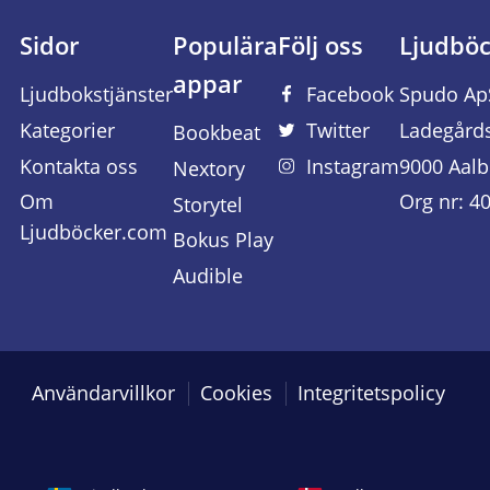
Sidor
Populära
Följ oss
Ljudbö
appar
Ljudbokstjänster
Facebook
Spudo Ap
Kategorier
Twitter
Ladegård
Bookbeat
Kontakta oss
Instagram
9000 Aalb
Nextory
Om
Org nr: 4
Storytel
Ljudböcker.com
Bokus Play
Audible
Användarvillkor
Cookies
Integritetspolicy