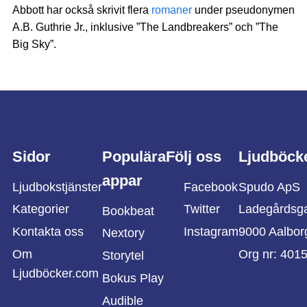
Abbott har också skrivit flera
romaner
under pseudonymen
A.B. Guthrie Jr., inklusive ”The Landbreakers” och ”The
Big Sky”.
Sidor
Populära
Följ oss
Ljudböck
appar
Ljudbokstjänster
Facebook
Spudo ApS
Kategorier
Twitter
Ladegårdsg
Bookbeat
Kontakta oss
Instagram
9000 Aalbor
Nextory
Om
Org nr: 401
Storytel
Ljudböcker.com
Bokus Play
Audible