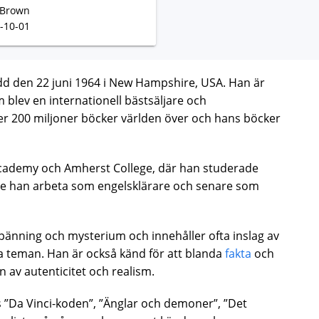
 Brown
-10-01
dd den 22 juni 1964 i New Hampshire, USA. Han är
 blev en internationell bästsäljare och
er 200 miljoner böcker världen över och hans böcker
 Academy och Amherst College, där han studerade
de han arbeta som engelsklärare och senare som
änning och mysterium och innehåller ofta inslag av
sa teman. Han är också känd för att blanda
fakta
och
on av autenticitet och realism.
”Da Vinci-koden”, ”Änglar och demoner”, ”Det