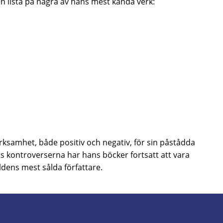
en lista på några av hans mest kända verk:
samhet, både positiv och negativ, för sin påstådda
ts kontroverserna har hans böcker fortsatt att vara
ldens mest sålda författare.