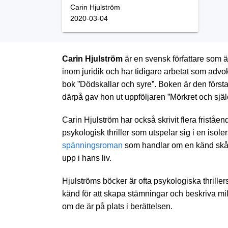
Carin Hjulström
2020-03-04
Carin Hjulström
är en svensk författare som ä
inom juridik och har tidigare arbetat som advo
bok ”Dödskallar och syre”. Boken är den första
därpå gav hon ut uppföljaren ”Mörkret och själ
Carin Hjulström har också skrivit flera friståe
psykologisk thriller som utspelar sig i en isole
spänningsroman
som handlar om en känd skåd
upp i hans liv.
Hjulströms böcker är ofta psykologiska thrille
känd för att skapa stämningar och beskriva mil
om de är på plats i berättelsen.