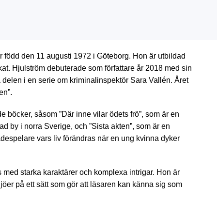
r född den 11 augusti 1972 i Göteborg. Hon är utbildad
kat. Hjulström debuterade som författare år 2018 med sin
 delen i en serie om kriminalinspektör Sara Vallén. Året
en”.
nde böcker, såsom ”Där inne vilar ödets frö”, som är en
rad by i norra Sverige, och ”Sista akten”, som är en
espelare vars liv förändras när en ung kvinna dyker
rs med starka karaktärer och komplexa intrigar. Hon är
jöer på ett sätt som gör att läsaren kan känna sig som