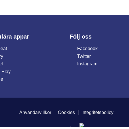
lära appar
Följ oss
eat
Facebook
ry
Twitter
el
Instagram
 Play
le
Användarvillkor
Cookies
Integritetspolicy
Ljudböcker.com
Lydbøge