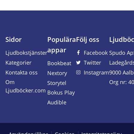
Sidor
Populära
Följ oss
Ljudbö
appar
Ljudbokstjänster
Facebook
Spudo Ap
Kategorier
Twitter
Ladegård
Bookbeat
Kontakta oss
Instagram
9000 Aalb
Nextory
Om
Org nr: 4
Storytel
Ljudböcker.com
Bokus Play
Audible