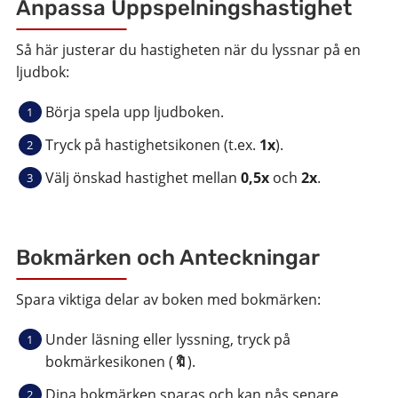
Anpassa Uppspelningshastighet
Så här justerar du hastigheten när du lyssnar på en
ljudbok:
Börja spela upp ljudboken.
Tryck på hastighetsikonen (t.ex.
1x
).
Välj önskad hastighet mellan
0,5x
och
2x
.
Bokmärken och Anteckningar
Spara viktiga delar av boken med bokmärken:
Under läsning eller lyssning, tryck på
bokmärkesikonen (
🔖
).
Dina bokmärken sparas och kan nås senare